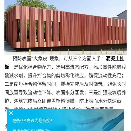
预防表面“大象皮”现象，可从三个方面入手：
混凝土挂
板
一是优化拌合物配方，选用高流态配方，添加高性能聚羧
酸减水剂，提升拌合物的剪切稀化效应，确保流动性充足；
二是缩短拌合物停留时间，搅拌完成后及时浇筑，避免长时
间放置导致流动性下降、表面水分蒸发；三是加强浇筑后养
护，浇筑完成后立即覆盖塑料薄膜，防止表面水分快速蒸
发，静停1-2小时后及时转入湿热养护，确保表面质量。
安装精度不足，是UHPC预制构件施工中常见的问题，
您好,很高兴为您服务!
主要表现为构件拼接错位、板缝不均匀，不仅影响建筑外