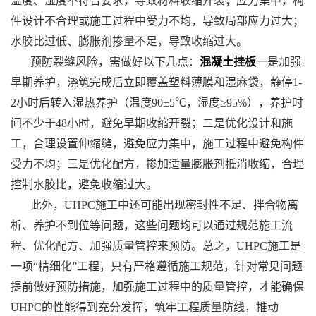
温度、湿度不符合要求，导致材料收缩开裂；应力集中，构
件设计不合理或施工过程中受力不均，导致局部应力过大；
水胶比过低、膨胀剂掺量不足，导致收缩过大。
预防裂缝风险，需做好以下几点：
混凝土挂板
一是加强
早期养护，浇筑完成后立即覆盖塑料薄膜和湿麻袋，静停1-
2小时后转入湿热养护（温度90±5℃，湿度≥95%），养护时
间不少于48小时，避免早期收缩开裂；二是优化设计和施
工，合理设置伸缩缝，避免应力集中，施工过程中避免构件
受力不均；三是优化配方，掺加适量膨胀剂抵消收缩，合理
控制水胶比，避免收缩过大。
此外，UHPC施工中还可能出现密封性不足、拌合物离
析、养护不到位等问题，这些问题均可以通过规范施工流
程、优化配方、加强质量管控来预防。总之，UHPC施工是
一项“精细化”工程，只有严格遵循施工规范，针对常见问题
提前做好预防措施，加强施工过程中的质量管控，才能确保
UHPC的性能得到充分发挥，筑牢工程质量防线，推动