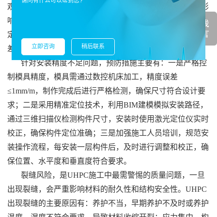
请问有什么可以帮到您?
观，还会降低幕墙、桥梁等结构的密封性和防水性，甚至影
响结构安全性。出现这一问题的主要原因是模具精度不足、
定位工具不精准，或施工人员操作不规范，导致构件尺寸偏
立即咨询
稍后联系
差、安装错位。
针对安装精度不足问题，预防措施主要有：一是严格控
制模具精度，模具需通过数控机床加工，精度误差
≤1mm/m，制作完成后进行严格检测，确保尺寸符合设计要
求；二是采用精准定位技术，利用BIM建模模拟安装路径，
通过三维扫描仪检测构件尺寸，安装时使用激光定位仪实时
校正，确保构件定位准确；三是加强施工人员培训，规范安
装操作流程，每安装一层构件后，及时进行调整和校正，确
保位置、水平度和垂直度符合要求。
裂缝风险，是UHPC施工中最需警惕的质量问题，一旦
出现裂缝，会严重影响材料的耐久性和结构安全性。UHPC
出现裂缝的主要原因有：养护不当，早期养护不及时或养护