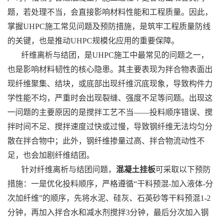
题，若处理不当，会直接影响材料性能和工程质量。因此，
掌握UHPC施工常见问题及预防措施，是筑牢工程质量防线
的关键，也是推动UHPC规模化应用的重要保障。
纤维离析与结团，是UHPC施工中最常见的问题之一，
也是影响材料韧性的核心隐患。其主要表现为拌合物表面出
现纤维聚集、结块，或底部出现纤维沉底现象，导致构件力
学性能不均，严重时会出现裂缝、强度不足等问题。出现这
一问题的主要原因的是搅拌工艺不当——投料顺序错误、搅
拌时间不足、搅拌速度过快或过慢，导致钢纤维无法均匀分
散在拌合物中；此外，钢纤维掺量过高、拌合物流动性不
足，也会加剧纤维结团。
针对纤维离析与结团问题，
混凝土挂板
可采取以下预防
措施：一是优化投料顺序，严格遵循“干料预混-加入液体-分
次加纤维”的顺序，先将水泥、硅灰、石英砂等干料预混1-2
分钟，再加入拌合水和减水剂搅拌3分钟，最后分次加入钢